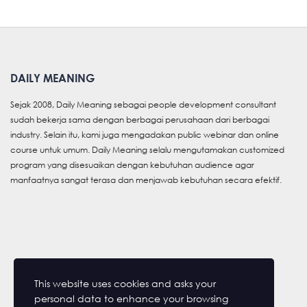
DAILY MEANING
Sejak 2008, Daily Meaning sebagai people development consultant
sudah bekerja sama dengan berbagai perusahaan dari berbagai
industry. Selain itu, kami juga mengadakan public webinar dan online
course untuk umum. Daily Meaning selalu mengutamakan customized
program yang disesuaikan dengan kebutuhan audience agar
manfaatnya sangat terasa dan menjawab kebutuhan secara efektif.
This website uses cookies and asks your
personal data to enhance your browsing