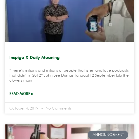
Inspigo X Daily Meaning
“There’s millions and millions of people that listen and love podcasts
that didn’t in 2012” John Lee Dumas Tanggal 12 September lalu the
clovers main
READ MORE »
October 4, 2019
No Comments
ANNOUNCEMENT