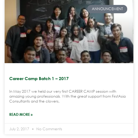
ANNOUNCEMENT
Career Camp Batch 1 – 2017
In May 2017 we held our very first CAREER CAMP session with
amazing young professionals. With the great support from FirstAsia
Consultants and the clovers,
READ MORE »
July 2, 2017
No Comments